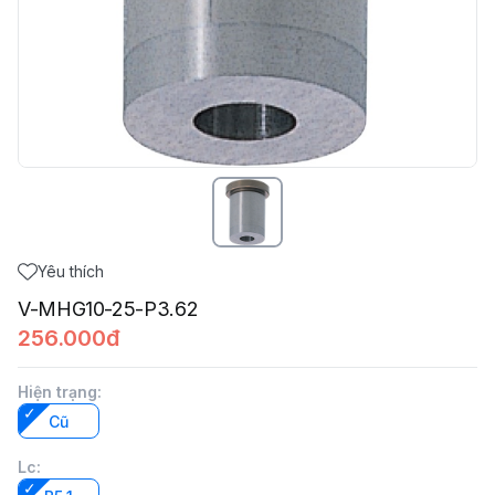
Yêu thích
V-MHG10-25-P3.62
256.000đ
Hiện trạng
:
Cũ
Lc
: