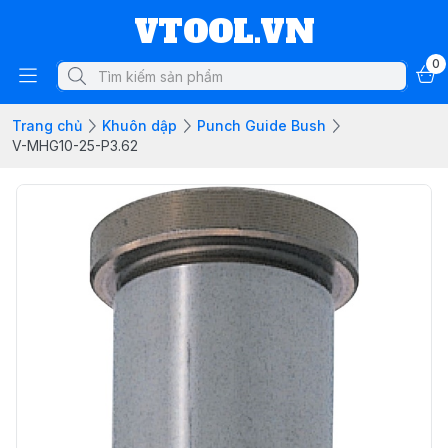
VTOOL.VN
0
Trang chủ
Khuôn dập
Punch Guide Bush
V-MHG10-25-P3.62