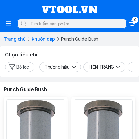
VTOOL.VN
0
Trang chủ
Khuôn dập
Punch Guide Bush
Chọn tiêu chí
Bộ lọc
Thương hiệu
HIỆN TRẠNG
L
Punch Guide Bush