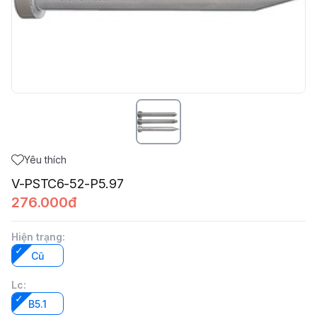
Yêu thích
V-PSTC6-52-P5.97
276.000đ
Hiện trạng
:
Cũ
Lc
:
B5.1