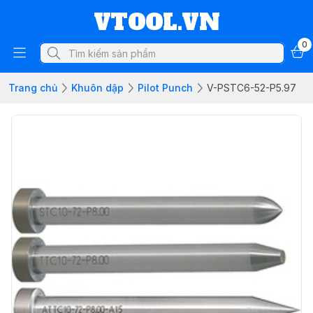
VTOOL.VN
0
Trang chủ
Khuôn dập
Pilot Punch
V-PSTC6-52-P5.97