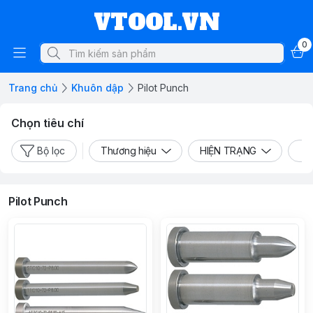
VTOOL.VN
0
Trang chủ
Khuôn dập
Pilot Punch
Chọn tiêu chí
Bộ lọc
Thương hiệu
HIỆN TRẠNG
L
Pilot Punch