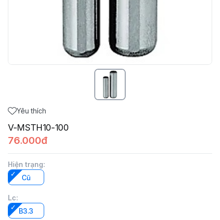
Yêu thích
V-MSTH10-100
76.000đ
Hiện trạng
:
Cũ
Lc
:
B3.3