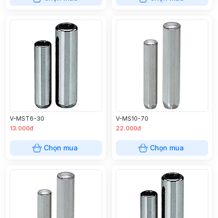
V-MST6-30
V-MS10-70
13.000đ
22.000đ
Chọn mua
Chọn mua