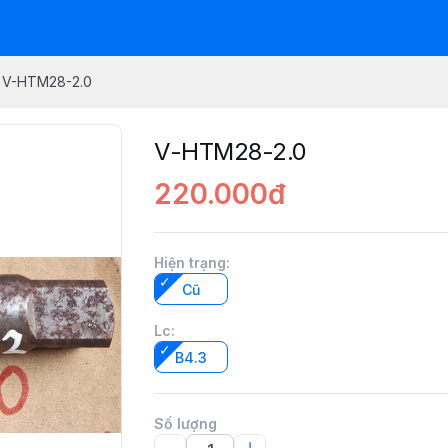
V-HTM28-2.0
V-HTM28-2.0
220.000đ
Hiện trạng
:
Cũ
Lc
:
B4.3
Số lượng