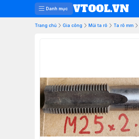
VTOOL.VN
Danh mục
Trang chủ
Gia công
Mũi ta rô
Ta rô mm