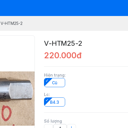
V-HTM25-2
V-HTM25-2
220.000đ
Hiện trạng
:
Cũ
Lc
:
B4.3
Số lượng