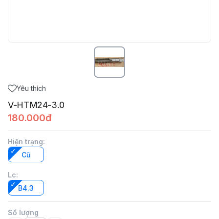
Yêu thích
V-HTM24-3.0
180.000đ
Hiện trạng
:
Cũ
Lc
:
B4.3
Số lượng