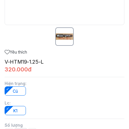
Yêu thích
V-HTM19-1.25-L
320.000đ
Hiện trạng
:
Cũ
Lc
:
K1
Số lượng