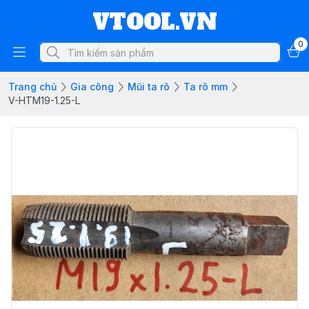
VTOOL.VN
0
Trang chủ
Gia công
Mũi ta rô
Ta rô mm
V-HTM19-1.25-L