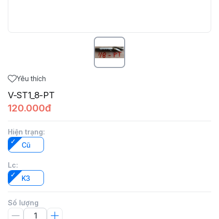
Yêu thích
V-ST1_8-PT
120.000đ
Hiện trạng
:
Cũ
Lc
:
K3
Số lượng