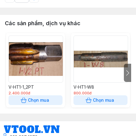
Các sản phẩm, dịch vụ khác
V-HT1-1_2PT
V-HT1-W8
2.400.000đ
800.000đ
Chọn mua
Chọn mua
VTOOL.VN