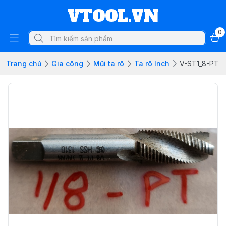
VTOOL.VN
0
Trang chủ
Gia công
Mũi ta rô
Ta rô Inch
V-ST1_8-PT