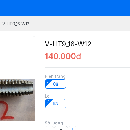
V-HT9_16-W12
V-HT9_16-W12
140.000đ
Hiện trạng
:
Cũ
Lc
:
K3
Số lượng