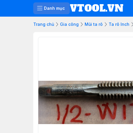
VTOOL.VN
Danh mục
Trang chủ
Gia công
Mũi ta rô
Ta rô Inch