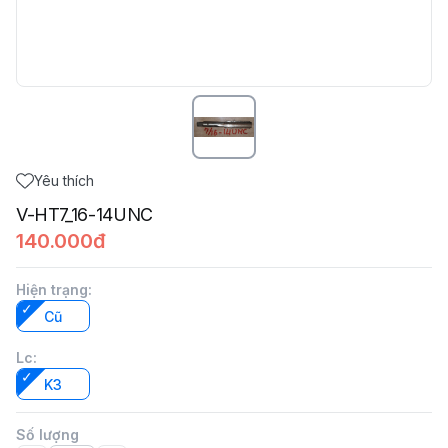
Yêu thích
V-HT7_16-14UNC
140.000đ
Hiện trạng
:
Cũ
Lc
:
K3
Số lượng