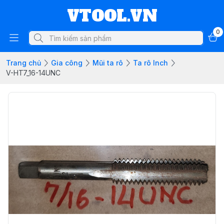
VTOOL.VN
0
Trang chủ
Gia công
Mũi ta rô
Ta rô Inch
V-HT7_16-14UNC