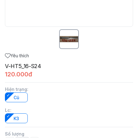
Yêu thích
V-HT5_16-S24
120.000đ
Hiện trạng
:
Cũ
Lc
:
K3
Số lượng