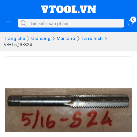
VTOOL.VN
0
Trang chủ
Gia công
Mũi ta rô
Ta rô Inch
V-HT5_16-S24