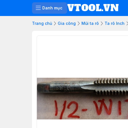
VTOOL.VN
Danh mục
Trang chủ
Gia công
Mũi ta rô
Ta rô Inch