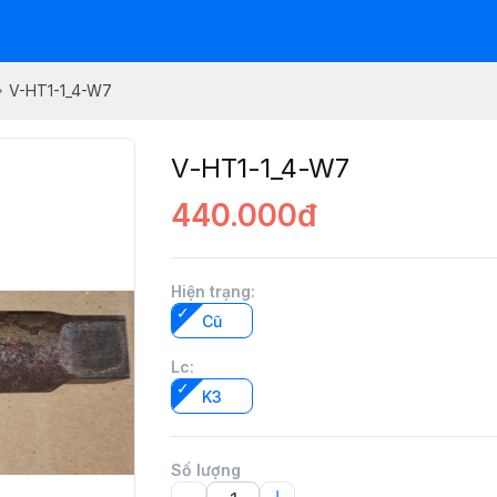
V-HT1-1_4-W7
V-HT1-1_4-W7
440.000đ
Hiện trạng
:
Cũ
Lc
:
K3
Số lượng