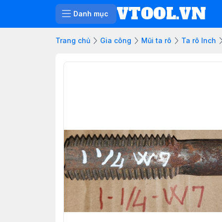
VTOOL.VN
Danh mục
Trang chủ
Gia công
Mũi ta rô
Ta rô Inch