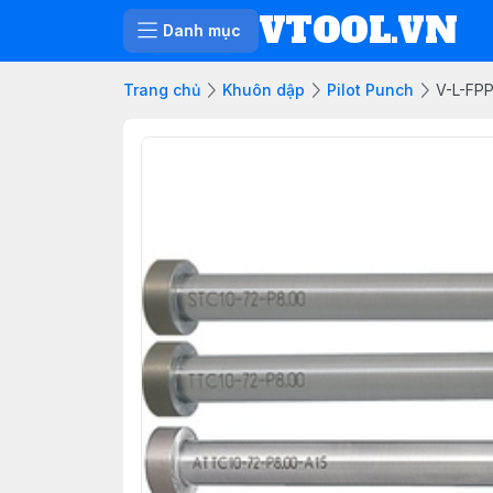
VTOOL.VN
Danh mục
Trang chủ
Khuôn dập
Pilot Punch
V-L-FP