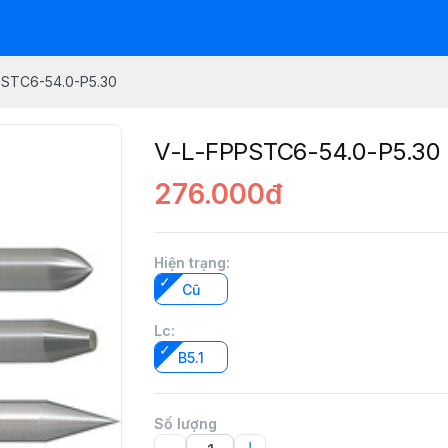
PSTC6-54.0-P5.30
V-L-FPPSTC6-54.0-P5.30
276.000đ
Hiện trạng
:
Cũ
Lc
:
B5.1
Số lượng