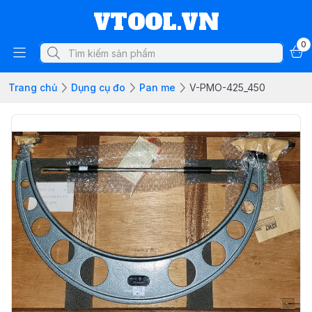
VTOOL.VN
0
Trang chủ
Dụng cụ đo
Pan me
V-PMO-425_450