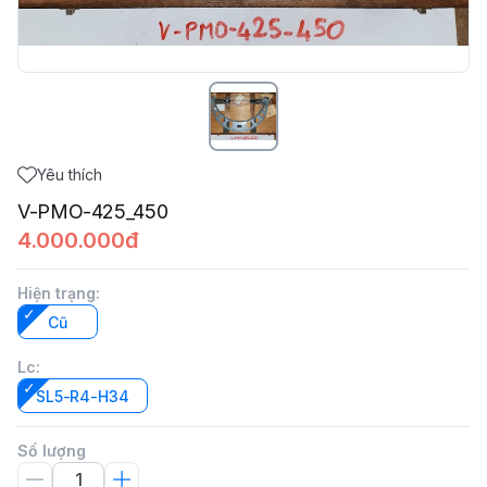
Yêu thích
V-PMO-425_450
4.000.000đ
Hiện trạng
:
Cũ
Lc
:
SL5-R4-H34
Số lượng