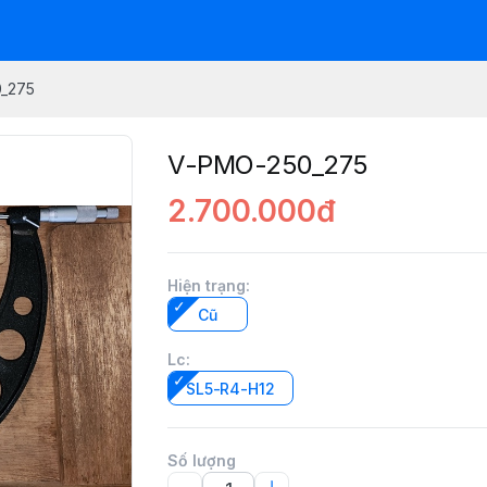
_275
V-PMO-250_275
2.700.000đ
Hiện trạng
:
Cũ
Lc
:
SL5-R4-H12
Số lượng