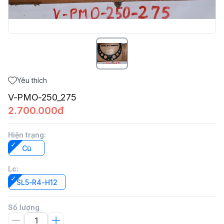
Yêu thích
V-PMO-250_275
2.700.000đ
Hiện trạng
:
Cũ
Lc
:
SL5-R4-H12
Số lượng