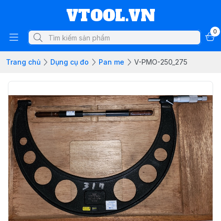
VTOOL.VN
0
Trang chủ
Dụng cụ đo
Pan me
V-PMO-250_275