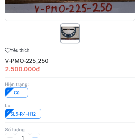
Yêu thích
V-PMO-225_250
2.500.000đ
Hiện trạng
:
Cũ
Lc
:
SL5-R4-H12
Số lượng