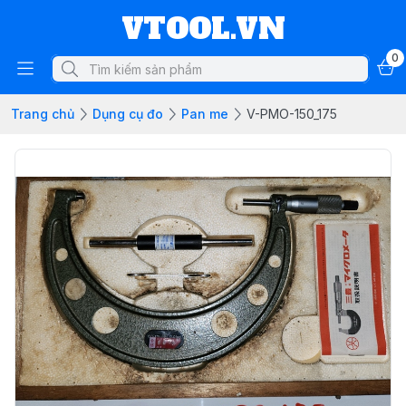
VTOOL.VN
0
Trang chủ
Dụng cụ đo
Pan me
V-PMO-150_175