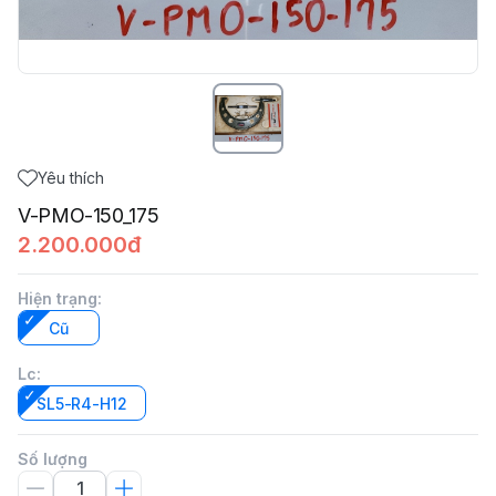
Yêu thích
V-PMO-150_175
2.200.000đ
Hiện trạng
:
Cũ
Lc
:
SL5-R4-H12
Số lượng