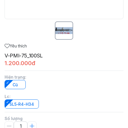
Yêu thích
V-PMI-75_100SL
1.200.000đ
Hiện trạng
:
Cũ
Lc
:
SL5-R4-H34
Số lượng