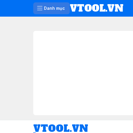
VTOOL.VN
Danh mục
VTOOL.VN