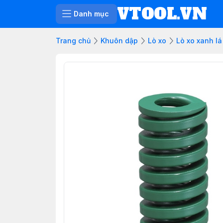
VTOOL.VN
Danh mục
Trang chủ
Khuôn dập
Lò xo
Lò xo xanh lá