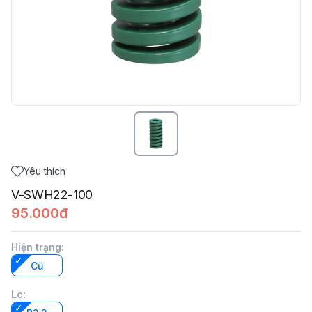
Yêu thích
V-SWH22-100
95.000đ
Hiện trạng
:
Cũ
Lc
: