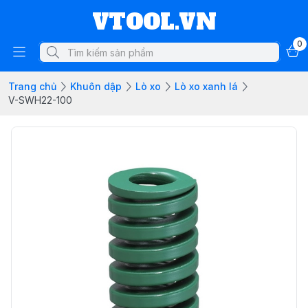
VTOOL.VN
0
Trang chủ
Khuôn dập
Lò xo
Lò xo xanh lá
V-SWH22-100