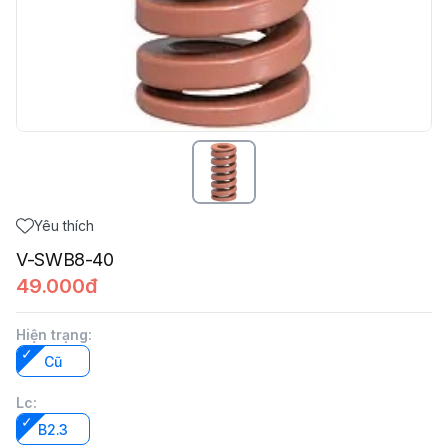
Yêu thích
V-SWB8-40
49.000đ
Hiện trạng
:
Cũ
Lc
:
B2.3