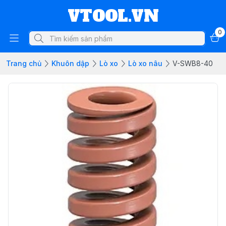
VTOOL.VN
0
Trang chủ
Khuôn dập
Lò xo
Lò xo nâu
V-SWB8-40