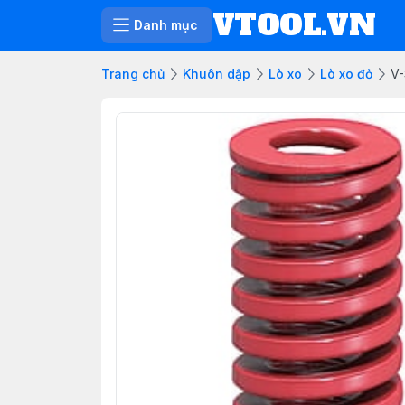
VTOOL.VN
Danh mục
Trang chủ
Khuôn dập
Lò xo
Lò xo đỏ
V