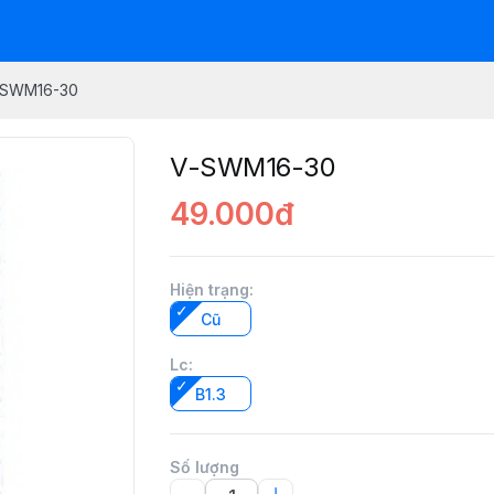
-SWM16-30
V-SWM16-30
49.000đ
Hiện trạng
:
Cũ
Lc
:
B1.3
Số lượng