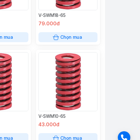
V-SWM18-65
79.000đ
n mua
Chọn mua
V-SWM10-65
43.000đ
n mua
Chọn mua