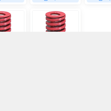
V-SWM18-35
36.000đ
ọn mua
Chọn mua
Kết nối
032 607 1679