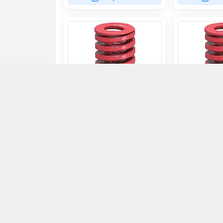
V-SWM14-30
V-SWM10-35
43.000đ
28.000đ
Chọn mua
Ch
VTOOL.VN
032 607 1679