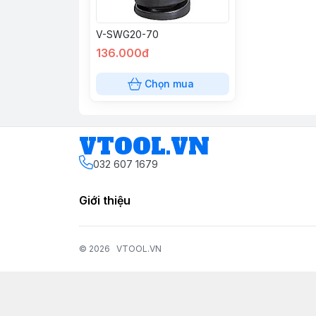
V-SWG20-70
136.000đ
Chọn mua
VTOOL.VN
032 607 1679
Giới thiệu
© 2026
VTOOL.VN