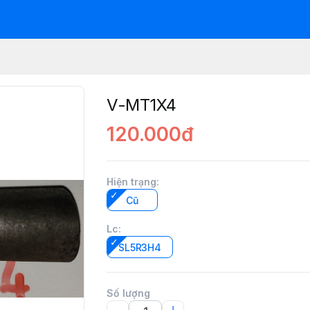
V-MT1X4
120.000đ
Hiện trạng
:
Cũ
Lc
:
SL5R3H4
Số lượng