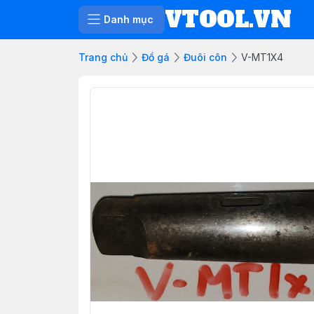
VTOOL.VN
Danh mục
Trang chủ
Đồ gá
Đuôi côn
V-MT1X4