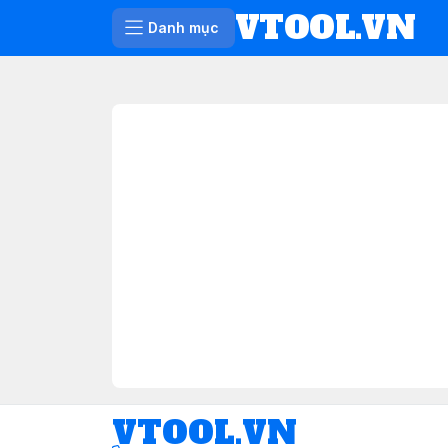
VTOOL.VN
Danh mục
VTOOL.VN