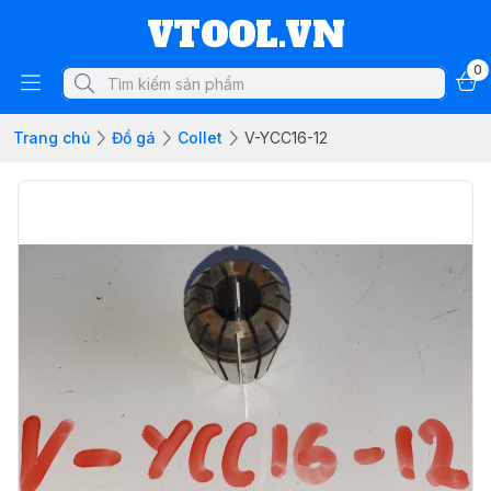
VTOOL.VN
0
Trang chủ
Đồ gá
Collet
V-YCC16-12