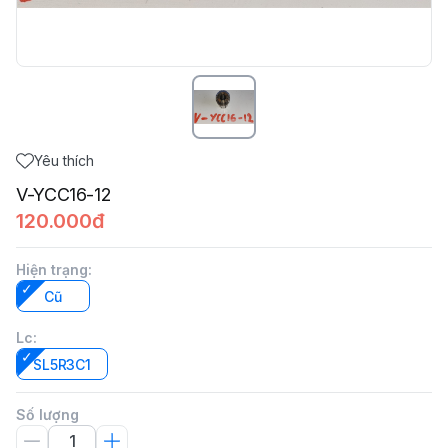
Yêu thích
V-YCC16-12
120.000đ
Hiện trạng
:
Cũ
Lc
:
SL5R3C1
Số lượng