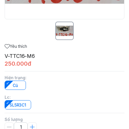
Yêu thích
V-TTC16-M6
250.000đ
Hiện trạng
:
Cũ
Lc
:
SL5R3C1
Số lượng