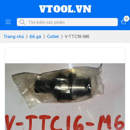
VTOOL.VN
0
Trang chủ
Đồ gá
Collet
V-TTC16-M6