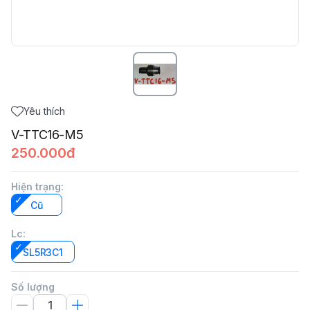
Yêu thích
V-TTC16-M5
250.000đ
Hiện trạng
:
Cũ
Lc
:
SL5R3C1
Số lượng