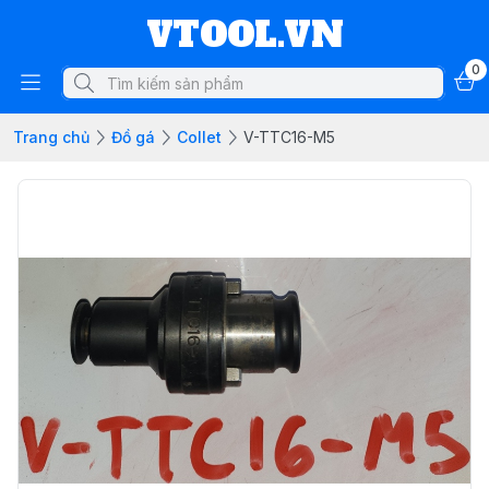
VTOOL.VN
0
Trang chủ
Đồ gá
Collet
V-TTC16-M5