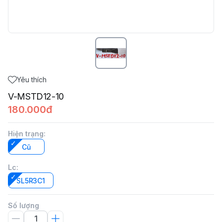
Yêu thích
V-MSTD12-10
180.000đ
Hiện trạng
:
Cũ
Lc
:
SL5R3C1
Số lượng