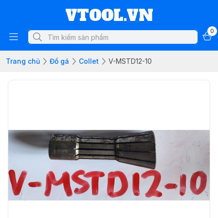
VTOOL.VN
0
Trang chủ
Đồ gá
Collet
V-MSTD12-10