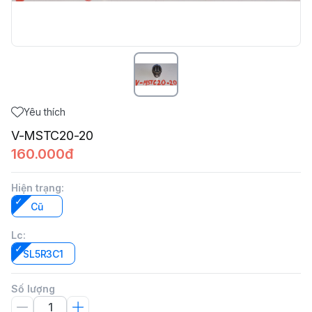
Yêu thích
V-MSTC20-20
160.000đ
Hiện trạng
:
Cũ
Lc
:
SL5R3C1
Số lượng