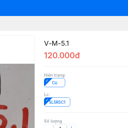
V-M-5.1
120.000đ
Hiện trạng
:
Cũ
Lc
:
SL5R3C1
Số lượng