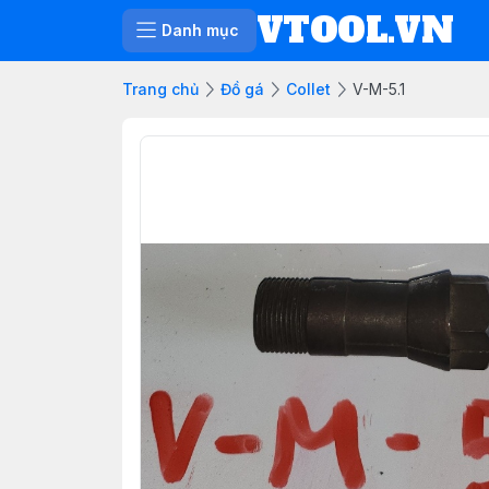
VTOOL.VN
Danh mục
Trang chủ
Đồ gá
Collet
V-M-5.1