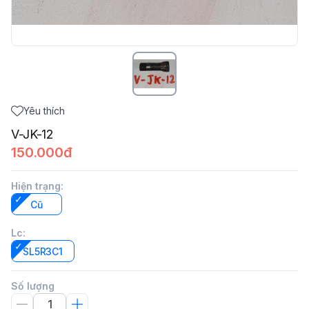
Yêu thích
V-JK-12
150.000đ
Hiện trạng
:
Cũ
Lc
:
SL5R3C1
Số lượng