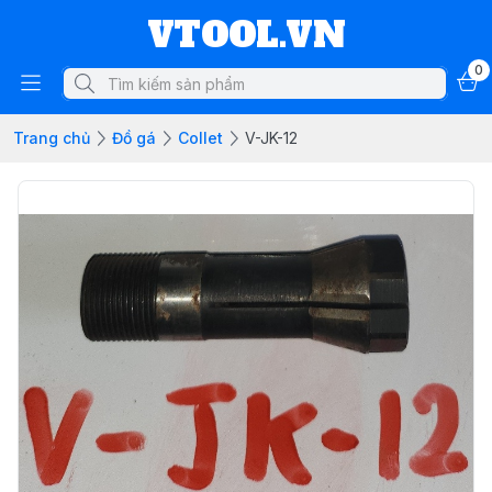
VTOOL.VN
0
Trang chủ
Đồ gá
Collet
V-JK-12