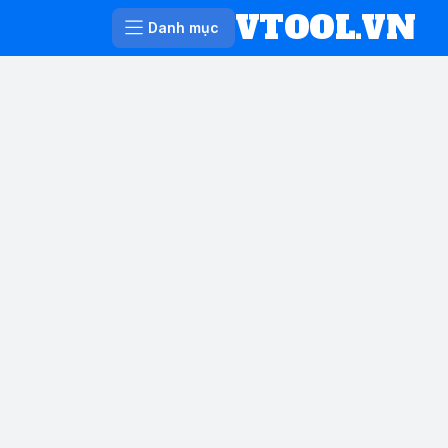
VTOOL.VN
Danh mục