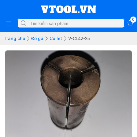
VTOOL.VN
0
Trang chủ
Đồ gá
Collet
V-CL42-25