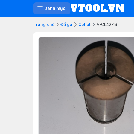
VTOOL.VN
Danh mục
Trang chủ
Đồ gá
Collet
V-CL42-16