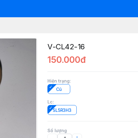
V-CL42-16
150.000đ
Hiện trạng
:
Cũ
Lc
:
SL5R3H3
Số lượng