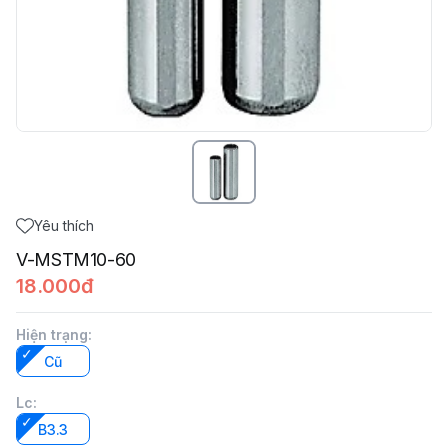
Yêu thích
V-MSTM10-60
18.000đ
Hiện trạng
:
Cũ
Lc
:
B3.3