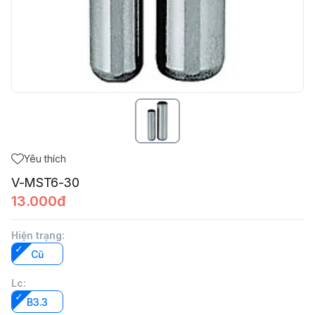
Yêu thích
V-MST6-30
13.000đ
Hiện trạng
:
Cũ
Lc
:
B3.3