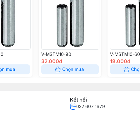
00
V-MSTM10-80
V-MSTM10-60
32.000đ
18.000đ
ọn mua
Chọn mua
Chọ
Kết nối
032 607 1679