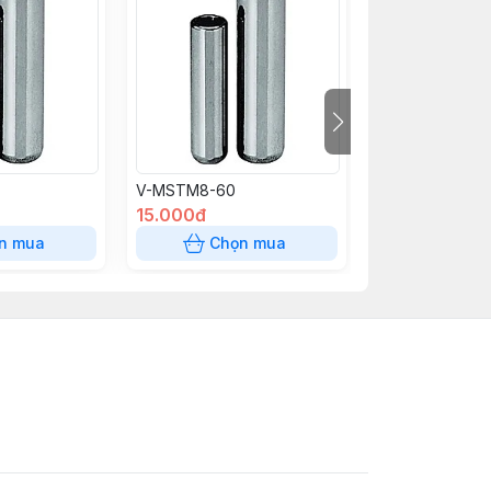
V-MSTM8-60
V-MSTM8-50
15.000đ
15.000đ
n mua
Chọn mua
Chọn