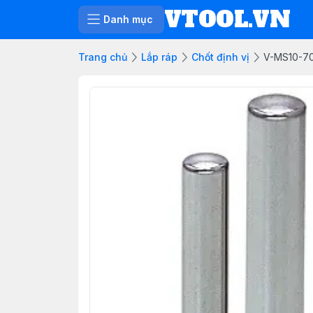
VTOOL.VN
Danh mục
Trang chủ
Lắp ráp
Chốt định vị
V-MS10-7