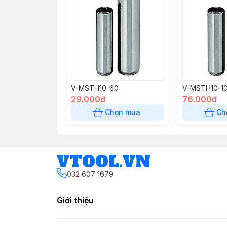
V-MSTH10-60
V-MSTH10-1
29.000đ
76.000đ
Chọn mua
Ch
VTOOL.VN
032 607 1679
Giới thiệu