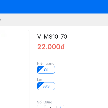
0
V-MS10-70
22.000đ
Hiện trạng
:
Cũ
Lc
:
B3.3
Số lượng