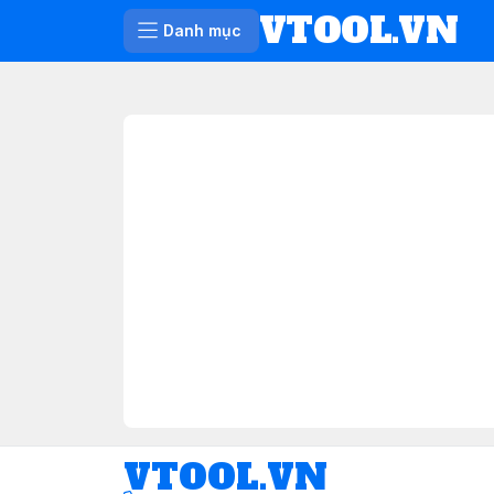
VTOOL.VN
Danh mục
VTOOL.VN