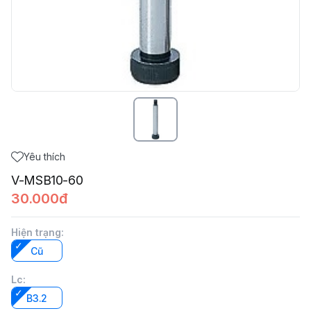
Yêu thích
V-MSB10-60
30.000đ
Hiện trạng
:
Cũ
Lc
:
B3.2