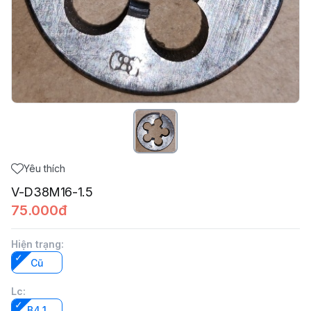
Yêu thích
V-D38M16-1.5
75.000đ
Hiện trạng
:
Cũ
Lc
:
B4.1