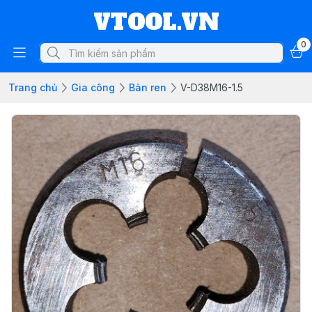
VTOOL.VN
0
Trang chủ
Gia công
Bàn ren
V-D38M16-1.5