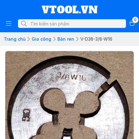
VTOOL.VN
0
Trang chủ
Gia công
Bàn ren
V-D38-3/8-W16