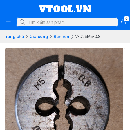
VTOOL.VN
0
Trang chủ
Gia công
Bàn ren
V-D25M5-0.8