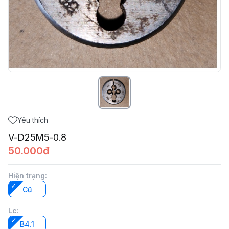
Yêu thích
V-D25M5-0.8
50.000đ
Hiện trạng
:
Cũ
Lc
:
B4.1